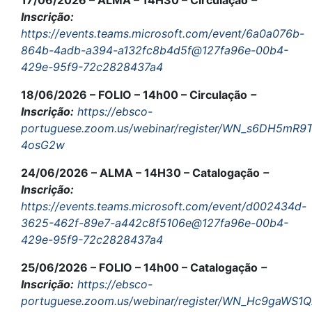
Inscrição:
https://events.teams.microsoft.com/event/6a0a076b-
864b-4adb-a394-a132fc8b4d5f@127fa96e-00b4-
429e-95f9-72c2828437a4
18/06/2026 – FOLIO – 14h00 – Circulação
–
Inscrição:
https://ebsco-
portuguese.zoom.us/webinar/register/WN_s6DH5mR9
4osG2w
24/06/2026 – ALMA – 14H30 – Catalogação
–
Inscrição:
https://events.teams.microsoft.com/event/d002434d-
3625-462f-89e7-a442c8f5106e@127fa96e-00b4-
429e-95f9-72c2828437a4
25/06/2026 – FOLIO – 14h00 – Catalogação
–
Inscrição:
https://ebsco-
portuguese.zoom.us/webinar/register/WN_Hc9gaWS1Q