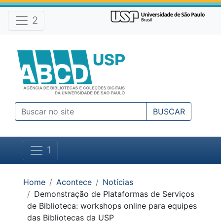
Atalhos e Ferramentas do site
Ir para o conteúdo [1]
Ir para o menu [2]
2
Ir para a busca [3]
BUSCAR
1
Você está em:
Home
Acontece
Notícias
Demonstração de Plataformas de Serviços
de Biblioteca: workshops online para equipes
das Bibliotecas da USP