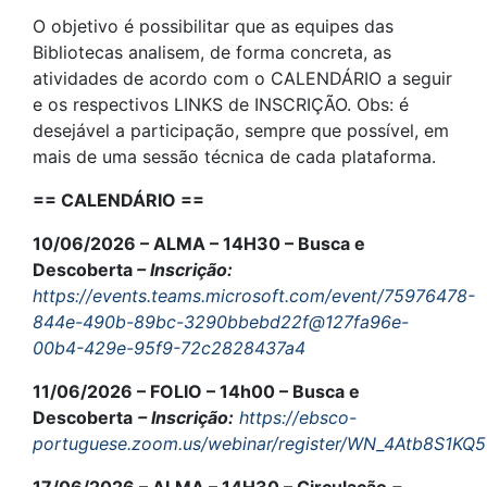
O objetivo é possibilitar que as equipes das
Bibliotecas analisem, de forma concreta, as
atividades de acordo com o CALENDÁRIO a seguir
e os respectivos LINKS de INSCRIÇÃO. Obs: é
desejável a participação, sempre que possível, em
mais de uma sessão técnica de cada plataforma.
== CALENDÁRIO ==
10/06/2026 – ALMA – 14H30 – Busca e
Descoberta
– Inscrição:
https://events.teams.microsoft.com/event/75976478-
844e-490b-89bc-3290bbebd22f@127fa96e-
00b4-429e-95f9-72c2828437a4
11/06/2026 – FOLIO – 14h00 – Busca e
Descoberta
– Inscrição:
https://ebsco-
portuguese.zoom.us/webinar/register/WN_4Atb8S1
17/06/2026 – ALMA – 14H30 – Circulação
–