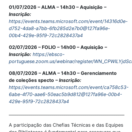
01/07/2026 – ALMA – 14h30 – Aquisição
–
Inscrição:
https://events.teams.microsoft.com/event/14316d0e-
d752-4da8-a7bb-6fb285d2e7b0@127fa96e-
00b4-429e-95f9-72c2828437a4
02/07/2026 – FOLIO – 14h00 – Aquisição
–
Inscrição:
https://ebsco-
portuguese.zoom.us/webinar/register/WN_CPWILYjdSc
08/07/2026 – ALMA – 14h30 – Gerenciamento
de coleções specto
– Inscrição:
https://events.teams.microsoft.com/event/ca758c53-
6abe-4f70-aae6-50eac5b9d812@127fa96e-00b4-
429e-95f9-72c2828437a4
________________________________________________________
A participação das Chefias Técnicas e das Equipes
das Bibliotecas é fundamental para assegurar que