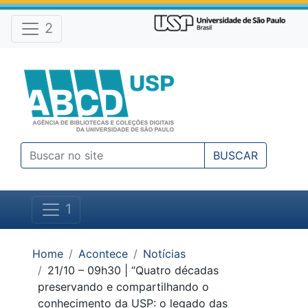
Atalhos e Ferramentas do site
Ir para o conteúdo [1]
Ir para o menu [2]
2
Ir para a busca [3]
BUSCAR
1
Você está em:
Home
Acontece
Notícias
21/10 – 09h30 | “Quatro décadas
preservando e compartilhando o
conhecimento da USP: o legado das