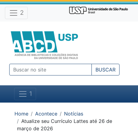
Atalhos e Ferramentas do site
Ir para o conteúdo [1]
Ir para o menu [2]
2
Ir para a busca [3]
BUSCAR
1
Você está em:
Home
Acontece
Notícias
Atualize seu Currículo Lattes até 26 de
março de 2026