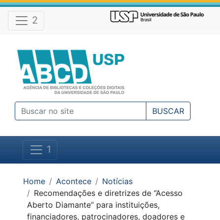
Atalhos e Ferramentas do site
Ir para o conteúdo [1]
Ir para o menu [2]
2
Ir para a busca [3]
BUSCAR
1
Você está em:
Home
Acontece
Notícias
Recomendações e diretrizes de “Acesso
Aberto Diamante” para instituições,
financiadores, patrocinadores, doadores e