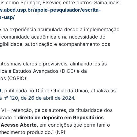
is como Springer, Elsevier, entre outros. Saiba mais:
w.abcd.usp.br/apoio-pesquisador/escrita-
s-usp/
 na experiência acumulada desde a implementação
a comunidade acadêmica e na necessidade de
legibilidade, autorização e acompanhamento dos
tos mais claros e previsíveis, alinhando-os às
ífica e Estudos Avançados (DICE) e da
cos (CGPIC).
6
, publicada no Diário Oficial da União, atualiza as
a nº 120, de 26 de abril de 2024
.
I – retenção, pelos autores, da titularidade dos
gurado o
direito de depósito em Repositórios
em Acesso Aberto
, em condições que permitam o
onhecimento produzido.” (NR)