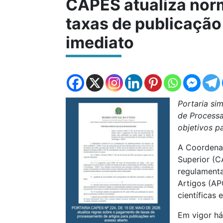
CAPES atualiza nor
taxas de publicação
imediato
Portaria si
de Processa
objetivos p
A Coordena
Superior (C
regulament
Artigos (AP
científicas
Em vigor h