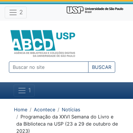
Atalhos e Ferramentas do site
Ir para o conteúdo [1]
Ir para o menu [2]
2
Ir para a busca [3]
BUSCAR
1
Você está em:
Home
Acontece
Notícias
Programação da XXVI Semana do Livro e
da Biblioteca na USP (23 a 29 de outubro de
2023)