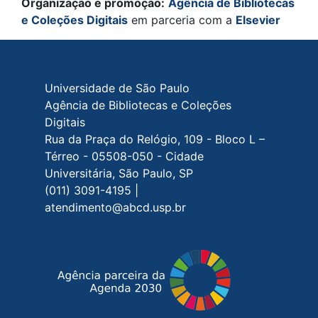
Organização e promoção:
Agência de Bibliotecas
e Coleções Digitais
em parceria com a
Elsevier
Rodapé do site
Universidade de São Paulo
Agência de Bibliotecas e Coleções
Digitais
Rua da Praça do Relógio, 109 - Bloco L –
Térreo - 05508-050 - Cidade
Universitária, São Paulo, SP
(011) 3091-4195 |
atendimento@abcd.usp.br