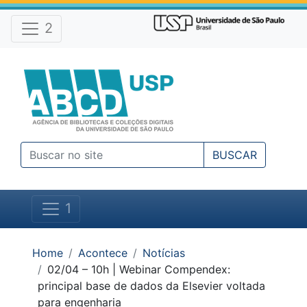
Atalhos e Ferramentas do site
Ir para o conteúdo [1]
Ir para o menu [2]
2
Ir para a busca [3]
BUSCAR
1
Você está em:
Home
Acontece
Notícias
02/04 – 10h | Webinar Compendex:
principal base de dados da Elsevier voltada
para engenharia