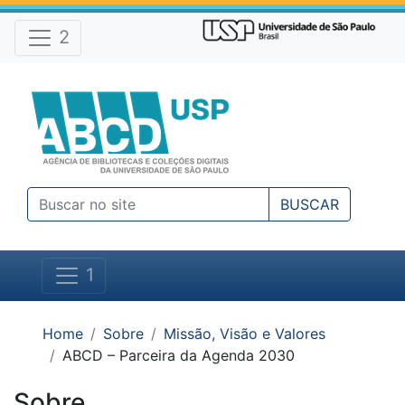
Atalhos e Ferramentas do site
Ir para o conteúdo [1]
Ir para o menu [2]
2
Ir para a busca [3]
BUSCAR
1
Você está em:
Home
Sobre
Missão, Visão e Valores
ABCD – Parceira da Agenda 2030
Sobre
Conteúdo do site
Você está na área: