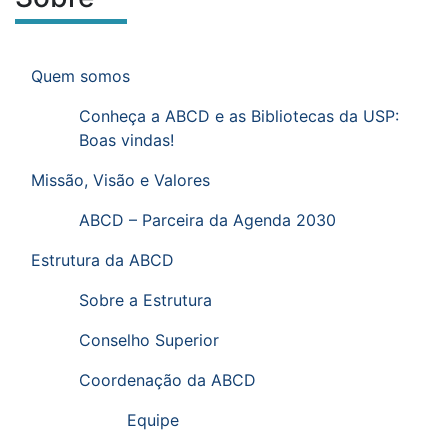
Ir para o menu de sub-páginas.
Menu de sub-páginas
Quem somos
Conheça a ABCD e as Bibliotecas da USP:
Boas vindas!
Missão, Visão e Valores
ABCD – Parceira da Agenda 2030
Estrutura da ABCD
Sobre a Estrutura
Conselho Superior
Coordenação da ABCD
Equipe