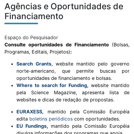
Agências e Oportunidades de
Conteúdo do site
Você está na área:
Financiamento
Submenu:
Espaço do Pesquisador
Agências e Oportunidades 
Consulte oportunidades de Financiamento
(Bolsas,
Programas, Editais, Projetos)
:
Search Grants
, we
bsite mantido pelo governo
norte-americano, que permite buscas por
oportunidades de financiamento e bolsas.
Where to search for Funding
,
website mantido
pela Science Magazine, apresenta lista de
websites e dicas de redação de propostas.
EURAXESS
,
mantido pela Comissão Européia
edita
boletins periódicos
com oportunidades.
EU Fundings
,
mantido pela Comissão Européia
divulga informações dos programas que apoia.