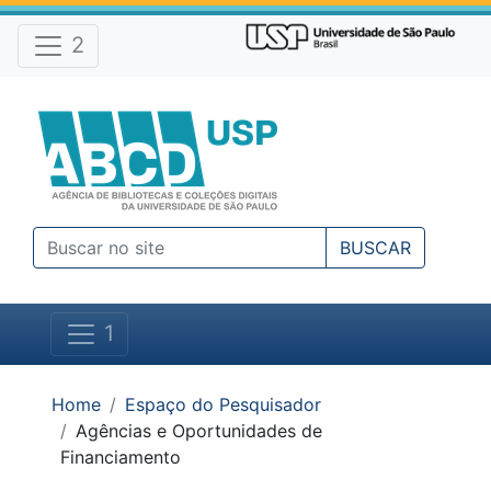
Atalhos e Ferramentas do site
Ir para o conteúdo [1]
Ir para o menu [2]
2
Ir para a busca [3]
BUSCAR
1
Você está em:
Home
Espaço do Pesquisador
Agências e Oportunidades de
Financiamento