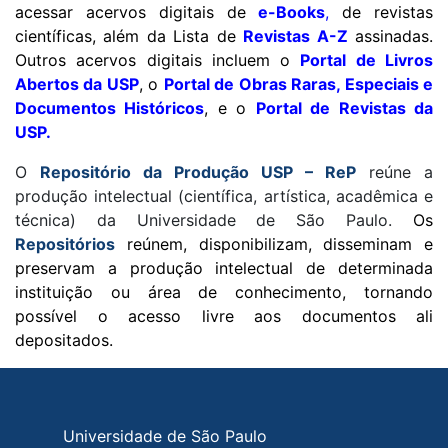
acessar acervos digitais de
e-Books
,
de revistas
científicas, além da Lista de
Revistas A-Z
assinadas.
Outros acervos digitais incluem o
Portal de Livros
Abertos da USP
, o
Portal de Obras Raras, Especiais e
Documentos Históricos
, e o
Portal de Revistas da
USP
.
O
Repositório da Produção USP – ReP
reúne a
produção intelectual (científica, artística, acadêmica e
técnica) da Universidade de São Paulo.
Os
Repositórios
re
únem, disponibilizam, disseminam e
preservam a produção intelectual de determinada
instituição ou área de conhecimento, tornando
possível o acesso livre aos documentos ali
depositados.
Rodapé do site
Universidade de São Paulo