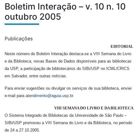
Boletim Interação – v. 10 n. 10
Conteúdo do site
Você está na área:
outubro 2005
Submenu:
Publicações
Boletim Interação – v. 10 n.
EDITORIAL
Neste número do Boletim Interação destaca-se a VIII Semana do Livro
e da Biblioteca, novas Bases de Dados disponíveis para as bibliotecas
da USP, a participação de bibliotecários do SIBi/USP no ICML/CRICS
em Salvador, entre outras notícias.
Para enviar sugestões ou divulgar os serviços de sua biblioteca, enviei
e-mail para
atendimento@aguia.usp.br
.
VIII SEMANA DO LIVRO E DA BILIOTECA
O Sistema Integrado de Bibliotecas da Universidade de São Paulo –
SIBi/USP promoveu a VIII Semana do Livro e da Biblioteca, no período
de 24 a 27.10.2005.