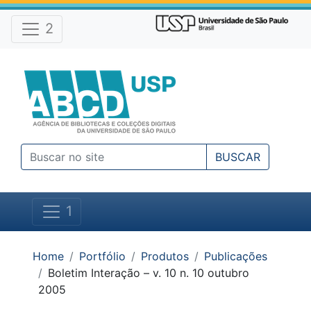
Atalhos e Ferramentas do site
Ir para o conteúdo [1]
Ir para o menu [2]
2
Ir para a busca [3]
BUSCAR
1
Você está em:
Home
Portfólio
Produtos
Publicações
Boletim Interação – v. 10 n. 10 outubro
2005