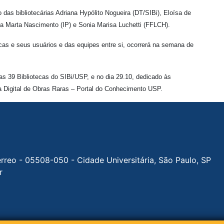
as bibliotecárias Adriana Hypólito Nogueira (DT/SIBi), Eloísa de
a Marta Nascimento (IP) e Sonia Marisa Luchetti (FFLCH).
ecas e seus usuários e das equipes entre si, ocorrerá na semana de
s 39 Bibliotecas do SIBi/USP, e no dia 29.10, dedicado às
ca Digital de Obras Raras – Portal do Conhecimento USP.
érreo - 05508-050 - Cidade Universitária, São Paulo, SP
r