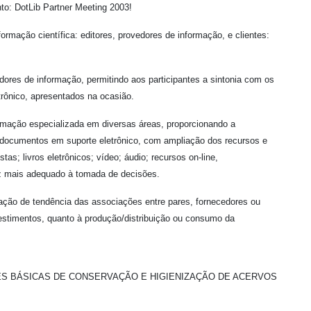
nto: DotLib Partner Meeting 2003!
nformação científica: editores, provedores de informação, e clientes:
dores de informação, permitindo aos participantes a sintonia com os
trônico, apresentados na ocasião.
mação especializada em diversas áreas, proporcionando a
 documentos em suporte eletrônico, com ampliação dos recursos e
as; livros eletrônicos; vídeo; áudio; recursos on-line,
z mais adequado à tomada de decisões.
cação de tendência das associações entre pares, fornecedores ou
estimentos, quanto à produção/distribuição ou consumo da
S BÁSICAS DE CONSERVAÇÃO E HIGIENIZAÇÃO DE ACERVOS