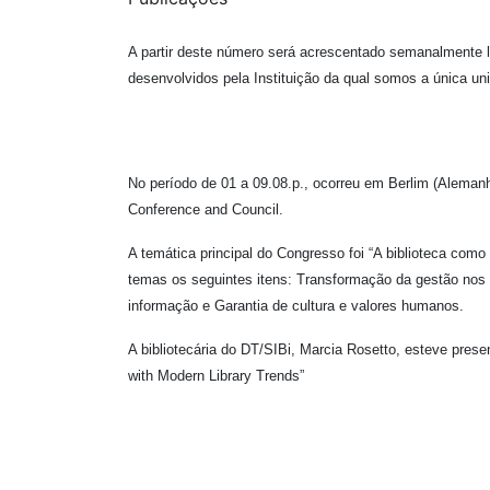
Boletim Interação – v.
A partir deste número será acrescentado semanalmente li
desenvolvidos pela Instituição da qual somos a única un
No período de 01 a 09.08.p., ocorreu em Berlim (Alemanh
Conference and Council.
A temática principal do Congresso foi “A biblioteca como
temas os seguintes itens: Transformação da gestão nos 
informação e Garantia de cultura e valores humanos.
A bibliotecária do DT/SIBi, Marcia Rosetto, esteve pre
with Modern Library Trends”