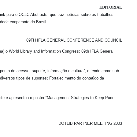
 8 n. 4 abril 2003
EDITORIAL
nk para o OCLC Abstracts, que traz notícias sobre os trabalhos
idade cooperante do Brasil.
69TH IFLA GENERAL CONFERENCE AND COUNCIL
a) o World Library and Information Congress: 69th IFLA General
 ponto de acesso: suporte, informação e cultura”, e tendo como sub-
diversos tipos de suportes; Fortalecimento do conteúdo da
sente e apresentou o poster “Management Strategies to Keep Pace
DOTLIB PARTNER MEETING 2003