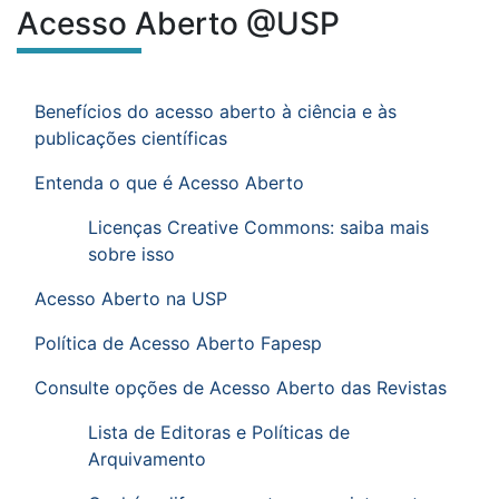
Acesso Aberto @USP
Conteúdo do site
Você está na área:
Ir para o menu de sub-páginas.
Menu de sub-páginas
Benefícios do acesso aberto à ciência e às
publicações científicas
Entenda o que é Acesso Aberto
Licenças Creative Commons: saiba mais
sobre isso
Acesso Aberto na USP
Política de Acesso Aberto Fapesp
Consulte opções de Acesso Aberto das Revistas
Lista de Editoras e Políticas de
Arquivamento