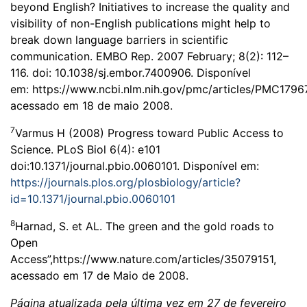
beyond English? Initiatives to increase the quality and
visibility of non-English publications might help to
break down language barriers in scientific
communication. EMBO Rep. 2007 February; 8(2): 112–
116. doi: 10.1038/sj.embor.7400906. Disponível
em:
https://www.ncbi.nlm.nih.gov/pmc/articles/PMC1796
acessado em 18 de maio 2008.
7
Varmus H (2008) Progress toward Public Access to
Science. PLoS Biol 6(4): e101
doi:10.1371/journal.pbio.0060101. Disponível em:
https://journals.plos.org/plosbiology/article?
id=10.1371/journal.pbio.0060101
8
Harnad, S. et AL. The green and the gold roads to
Open
Access”,
https://www.nature.com/articles/35079151
,
acessado em 17 de Maio de 2008.
Página atualizada pela última vez em 27 de fevereiro