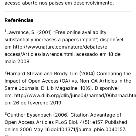
acesso aberto nos paises em desenvolvimento.
Referências
1
Lawrence, S. (2001) “Free online availability
substantially increases a paper’s impact”, disponível
em
http://www.nature.com/nature/debates/e-
access/Articles/lawrence.html
, acessado em 18 de
maio 2008.
2
Harnard Stevan and Brody Tim (2004) Comparing the
Impact of Open Access (OA) vs. Non-OA Articles in the
Same Journals. D-Lib Magazine. 10(6). Disponível
em:
http://www.dlib.org/dlib/june04/harnad/06harnad.ht
em 26 de fevereiro 2019
3
Gunther Eysenbach (2006) Citation Advantage of
Open Access Articles PLoS Biol. 4(5): e157. Published
online 2006 May 16.doi:10.1371/journal.pbio.0040157.