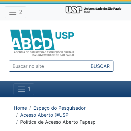
Atalhos e Ferramentas do site
Ir para o conteúdo [1]
Ir para o menu [2]
2
Ir para a busca [3]
BUSCAR
1
Você está em:
Home
Espaço do Pesquisador
Acesso Aberto @USP
Política de Acesso Aberto Fapesp