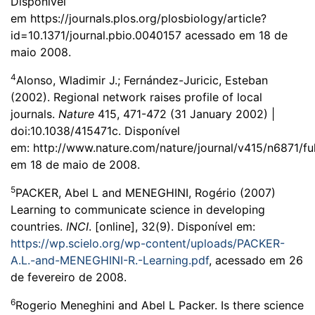
Disponível
em
https://journals.plos.org/plosbiology/article?
id=10.1371/journal.pbio.0040157
acessado em 18 de
maio 2008.
4
Alonso, Wladimir J.; Fernández-Juricic, Esteban
(2002). Regional network raises profile of local
journals.
Nature
415, 471-472 (31 January 2002) |
doi:10.1038/415471c. Disponível
em:
http://www.nature.com/nature/journal/v415/n6871/fu
em 18 de maio de 2008.
5
PACKER, Abel L and MENEGHINI, Rogério (2007)
Learning to communicate science in developing
countries.
INCI
. [online], 32(9). Disponível em:
https://wp.scielo.org/wp-content/uploads/PACKER-
A.L.-and-MENEGHINI-R.-Learning.pdf
, acessado em 26
de fevereiro de 2008.
6
Rogerio Meneghini and Abel L Packer. Is there science