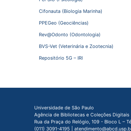
Cifonauta (Biologia Marinha)
PPEGeo (Geociências)
Rev@Odonto (Odontologia)
BVS-Vet (Veterinária e Zootecnia)
Repositório 5G – IRI
Rodapé do site
Universidade de São Paulo
Agência de Bibliotecas e Coleções Digitais
Rua da Praça do Relógio, 109 - Bloco L – T
(011) 3091-4195 | atendimento@abcd.usp.b