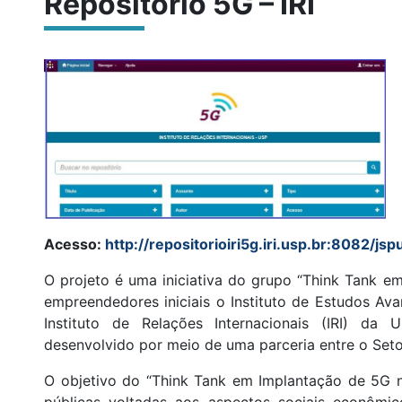
Repositório 5G – IRI
Acesso:
http://repositorioiri5g.iri.usp.br:8082/jspu
O projeto é uma iniciativa do grupo “Think Tank e
empreendedores iniciais o Instituto de Estudos Ava
Instituto de Relações Internacionais (IRI) da
desenvolvido por meio de uma parceria entre o Setor
O objetivo do “Think Tank em Implantação de 5G no
públicas voltadas aos aspectos sociais econômicos