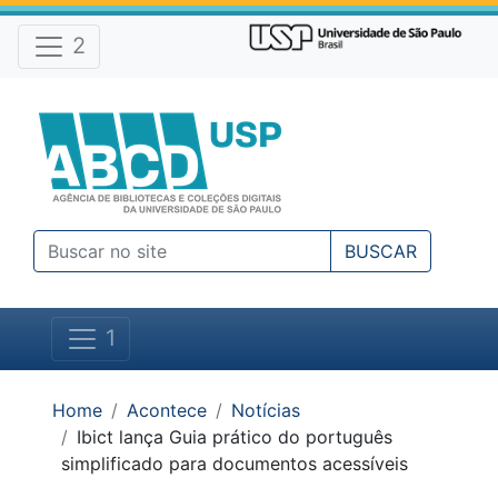
Atalhos e Ferramentas do site
Ir para o conteúdo [1]
Ir para o menu [2]
2
Ir para a busca [3]
BUSCAR
1
Você está em:
Home
Acontece
Notícias
Ibict lança Guia prático do português
simplificado para documentos acessíveis