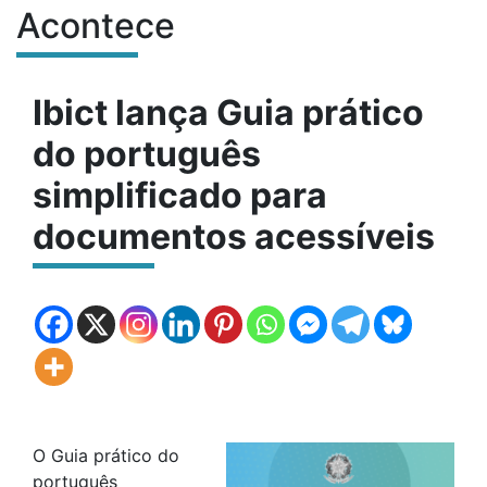
Acontece
Conteúdo do site
Ibict lança Guia prático
do português
simplificado para
documentos acessíveis
O Guia prático do
português