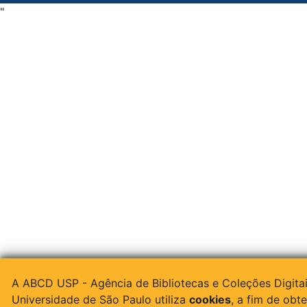
"
A ABCD USP - Agência de Bibliotecas e Coleções Digita
Universidade de São Paulo utiliza
cookies
, a fim de obte