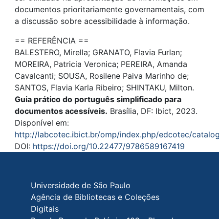
documentos prioritariamente governamentais, com
a discussão sobre acessibilidade à informação.
== REFERÊNCIA ==
BALESTERO, Mirella; GRANATO, Flavia Furlan;
MOREIRA, Patricia Veronica; PEREIRA, Amanda
Cavalcanti; SOUSA, Rosilene Paiva Marinho de;
SANTOS, Flavia Karla Ribeiro; SHINTAKU, Milton.
Guia prático do português simplificado para
documentos acessíveis.
Brasília, DF: Ibict, 2023.
Disponível em:
http://labcotec.ibict.br/omp/index.php/edcotec/catal
DOI:
https://doi.org/10.22477/9786589167419
Rodapé do site
Universidade de São Paulo
Agência de Bibliotecas e Coleções
Digitais