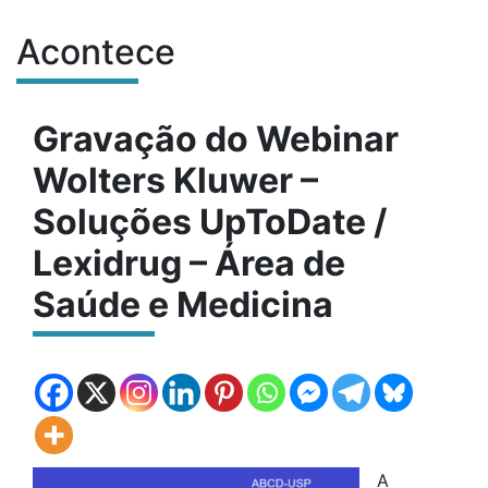
Acontece
Conteúdo do site
Gravação do Webinar
Wolters Kluwer –
Soluções UpToDate /
Lexidrug – Área de
Saúde e Medicina
A