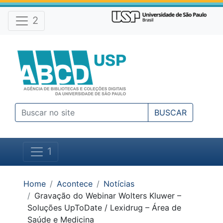
Atalhos e Ferramentas do site
Ir para o conteúdo [1]
Ir para o menu [2]
2
Ir para a busca [3]
BUSCAR
1
Você está em:
Home
Acontece
Notícias
Gravação do Webinar Wolters Kluwer –
Soluções UpToDate / Lexidrug – Área de
Saúde e Medicina