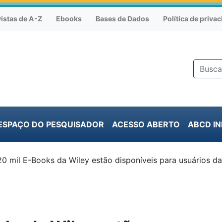
istas de A-Z
Ebooks
Bases de Dados
Política de priva
ESPAÇO DO PESQUISADOR
ACESSO ABERTO
ABCD I
20 mil E-Books da Wiley estão disponíveis para usuários d