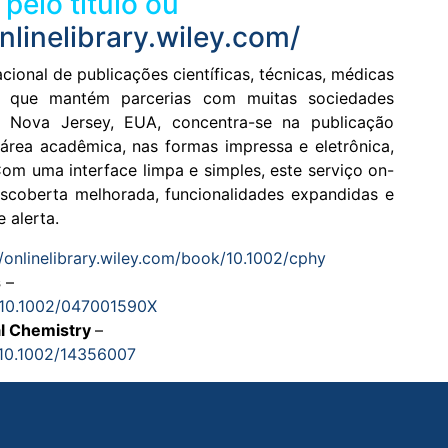
pelo título ou
onlinelibrary.wiley.com/
cional de publicações científicas, técnicas, médicas
 que mantém parcerias com muitas sociedades
Nova Jersey, EUA, concentra-se na publicação
 área acadêmica, nas formas impressa e eletrônica,
om uma interface limpa e simples, este serviço on-
escoberta melhorada, funcionalidades expandidas e
 alerta.
//onlinelibrary.wiley.com
/book/10.1002/cphy
s
–
k/10.1002/047001590X
al Chemistry
–
k/10.1002/14356007