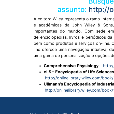
Busque 
assunto:
http://
A editora Wiley representa o ramo interna
e acadêmicas da John Wiley & Sons,
importantes do mundo. Com sede em 
de enciclopédias, livros e periódicos da
bem como produtos e serviços on-line. C
line oferece uma navegação intuitiva, d
uma gama de personalização e opções de
Comprehensive Physiology
–
http:
eLS – Encyclopedia of Life Science
http://onlinelibrary.wiley.com/boo
Ullmann’s Encyclopedia of Industri
http://onlinelibrary.wiley.com/boo
Rodapé do site