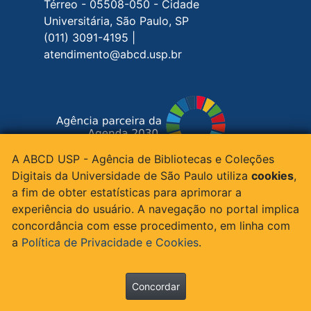
Térreo - 05508-050 - Cidade
Universitária, São Paulo, SP
(011) 3091-4195 |
atendimento@abcd.usp.br
A ABCD USP - Agência de Bibliotecas e Coleções
Siga-nos nas redes sociais
Digitais da Universidade de São Paulo utiliza
cookies
,
a fim de obter estatísticas para aprimorar a
experiência do usuário. A navegação no portal implica
concordância com esse procedimento, em linha com
© 2015 - 2026 ABCD - Todos os direitos
a
Política de Privacidade e Cookies
.
reservados | Apoio:
Concordar
"