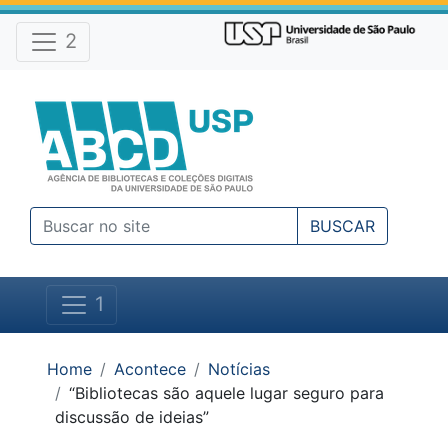
Atalhos e Ferramentas do site
Ir para o conteúdo [1]
Ir para o menu [2]
2
Ir para a busca [3]
BUSCAR
1
Você está em:
Home
Acontece
Notícias
“Bibliotecas são aquele lugar seguro para
discussão de ideias”