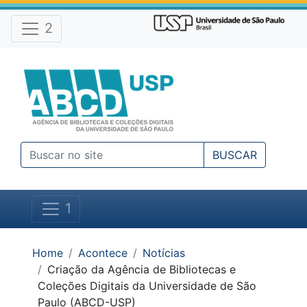
Atalhos e Ferramentas do site
Ir para o conteúdo [1]
Ir para o menu [2]
2
Ir para a busca [3]
BUSCAR
1
Você está em:
Home
Acontece
Notícias
Criação da Agência de Bibliotecas e
Coleções Digitais da Universidade de São
Paulo (ABCD-USP)