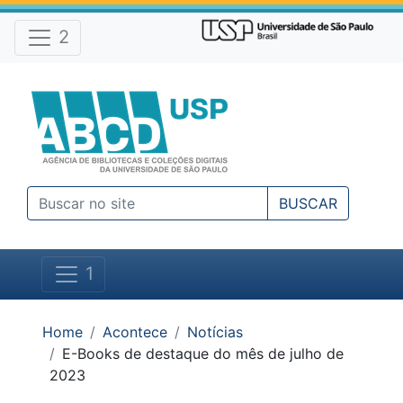
Atalhos e Ferramentas do site
Ir para o conteúdo [1]
Ir para o menu [2]
2
Ir para a busca [3]
BUSCAR
1
Você está em:
Home
Acontece
Notícias
E-Books de destaque do mês de julho de
2023