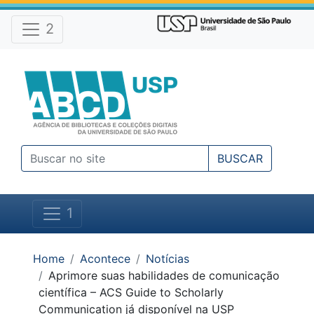
Atalhos e Ferramentas do site
Ir para o conteúdo [1]
Ir para o menu [2]
2
Ir para a busca [3]
BUSCAR
1
Você está em:
Home
Acontece
Notícias
Aprimore suas habilidades de comunicação
científica – ACS Guide to Scholarly
Communication já disponível na USP