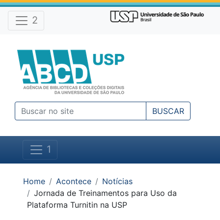
Atalhos e Ferramentas do site
Ir para o conteúdo [1]
Ir para o menu [2]
2
Ir para a busca [3]
BUSCAR
1
Você está em:
Home
Acontece
Notícias
Jornada de Treinamentos para Uso da
Plataforma Turnitin na USP