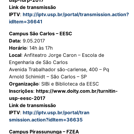
Link de transmissão
IPTV
:
http://iptv.usp.br/portal/transmission.action?
idItem=36641
Campus São Carlos – EESC
Data:
9.05.2017
Horário
: 14h às 17h
Local
: Anfiteatro Jorge Caron – Escola de
Engenharia de São Carlos
Avenida Trabalhador são-carlense, 400 – Pq
Arnold Schimidt – São Carlos – SP
Organização
: SIBi e Biblioteca da EESC
Inscrições
:
https://www.doity.com.br/turnitin-
usp-eesc-2017
Link de transmissão
IPTV
:
http://iptv.usp.br/portal/tran
smission.action?idItem=36635
Campus Pirassununga – FZEA