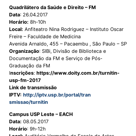
Quadrilátero da Saúde e Direito – FM
Data
: 26.04.2017
Horário:
8h-10h
Local:
Anfiteatro Nina Rodriguez – Instituto Oscar
Freire – Faculdade de Medicina
Avenida Arnaldo, 455 – Pacaembu , São Paulo – SP
Organização
: SIBi, Divisão de Biblioteca e
Documentação da FM e Serviço de Pós-
Graduação da FM
I
nscrições
:
https://www.doity.com.br/turnitin-
usp-fm-2017
Link de transmissão
IPTV:
http://iptv.usp.br/portal/tran
smissao/turnitin
Campus USP Leste – EACH
Data:
08.05.2017
Horário
: 9h-12h
Local:
Auditório Vermelho da Escola de Artes,