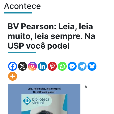
Acontece
Conteúdo do site
BV Pearson: Leia, leia
muito, leia sempre. Na
USP você pode!
A