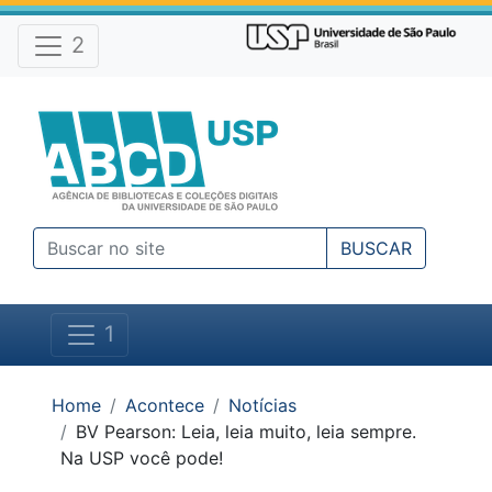
Atalhos e Ferramentas do site
Ir para o conteúdo [1]
Ir para o menu [2]
2
Ir para a busca [3]
BUSCAR
1
Você está em:
Home
Acontece
Notícias
BV Pearson: Leia, leia muito, leia sempre.
Na USP você pode!