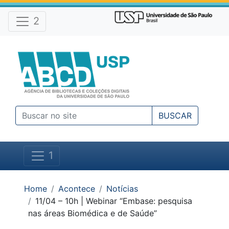
Atalhos e Ferramentas do site
Ir para o conteúdo [1]
Ir para o menu [2]
2
Ir para a busca [3]
BUSCAR
1
Você está em:
Home
Acontece
Notícias
11/04 – 10h | Webinar “Embase: pesquisa
nas áreas Biomédica e de Saúde”