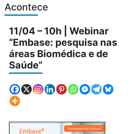
Acontece
Conteúdo do site
11/04 – 10h | Webinar
“Embase: pesquisa nas
áreas Biomédica e de
Saúde”