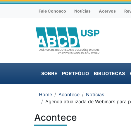
Atalhos e Ferramentas do site
Ir para o conteúdo [1]
Ir para o menu [2]
Fale Conosco
Notícias
Acervos
Rev
Menu institucional
Ir para a busca [3]
SOBRE
PORTFÓLIO
BIBLIOTECAS
Menu principal
Você está em:
Home
Acontece
Notícias
Agenda atualizada de Webinars para p
Acontece
Conteúdo do site