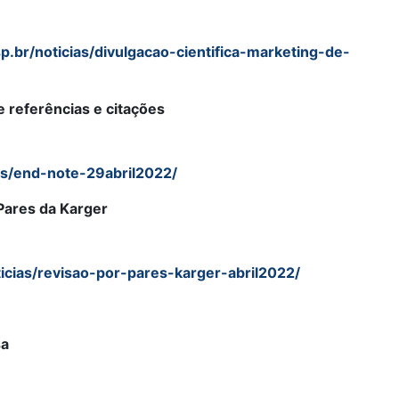
p.br/noticias/divulgacao-cientifica-marketing-de-
 referências e citações
as/end-note-29abril2022/
Pares da Karger
icias/revisao-por-pares-karger-abril2022/
sa