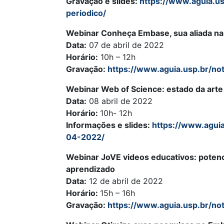
Gravação e slides:
https://www.aguia.us
periodico/
Webinar Conheça Embase, sua aliada na 
Data:
07 de abril de 2022
Horário:
10h – 12h
Gravação:
https://www.aguia.usp.br/no
Webinar Web of Science: estado da arte
Data:
08 abril de 2022
Horário:
10h- 12h
Informações e slides:
https://www.agui
04-2022/
Webinar JoVE videos educativos: potenci
aprendizado
Data:
12 de abril de 2022
Horário:
15h – 16h
Gravação:
https://www.aguia.usp.br/not