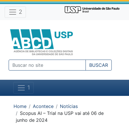
Atalhos e Ferramentas do site
Ir para o conteúdo [1]
Ir para o menu [2]
2
Ir para a busca [3]
BUSCAR
1
Você está em:
Home
Acontece
Notícias
Scopus AI – Trial na USP vai até 06 de
junho de 2024