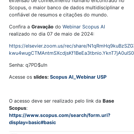
extensão de conhecimento humano encontrado no
Scopus, o maior banco de dados multidisciplinar e
confiável de resumos e citações do mundo.
Confira a
Gravação
do
Webinar Scopus AI
realizado no dia 07 de maio de 2024:
https://elsevier.zoom.us/rec/share/N1qRmHq9kuBzSZ
kwu4wugCTMAntmSXcdjsKf1BeEa3tbnio.YknT7jA0ulS0
Senha: q7PD$u!n
Acesse os
slides:
Scopus AI_Webinar USP
O acesso deve ser realizado pelo link da
Base
Scopus
:
https://www.scopus.com/search/form.uri?
display=basic#basic