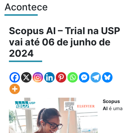
Acontece
Conteúdo do site
Scopus AI – Trial na USP
vai até 06 de junho de
2024
Scopus
AI
é uma