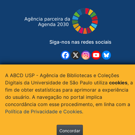
Siga-nos nas redes sociais
© 2015 - 2026 ABCD - Todos os direitos
A ABCD USP - Agência de Bibliotecas e Coleções
reservados | Apoio:
Digitais da Universidade de São Paulo utiliza
cookies
, a
fim de obter estatísticas para aprimorar a experiência
do usuário. A navegação no portal implica
"
concordância com esse procedimento, em linha com a
Política de Privacidade e Cookies
.
Concordar