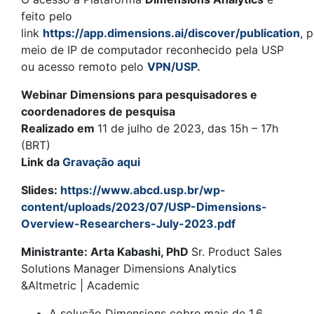
feito pelo
link
https://app.dimensions.ai/discover/publication
, 
meio de IP de computador reconhecido pela USP
ou acesso remoto pelo
VPN/USP.
Webinar Dimensions para pesquisadores e
coordenadores de pesquisa
Realizado em
11 de julho de 2023, das 15h – 17h
(BRT)
Link da
Gravação aqui
Slides:
https://www.abcd.usp.br/wp-
content/uploads/2023/07/USP-Dimensions-
Overview-Researchers-July-2023.pdf
Ministrante:
Arta Kabashi, PhD
Sr. Product Sales
Solutions Manager Dimensions Analytics
&Altmetric | Academic
A solução Dimensions cobre mais de 1,6