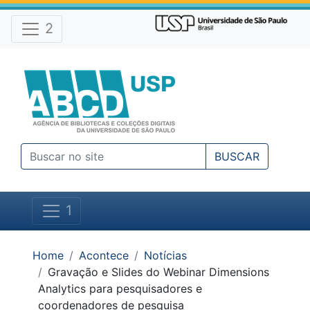
Atalhos e Ferramentas do site
Ir para o conteúdo [1]
Ir para o menu [2]
2
Ir para a busca [3]
BUSCAR
1
Você está em:
Home
Acontece
Notícias
Gravação e Slides do Webinar Dimensions
Analytics para pesquisadores e
coordenadores de pesquisa