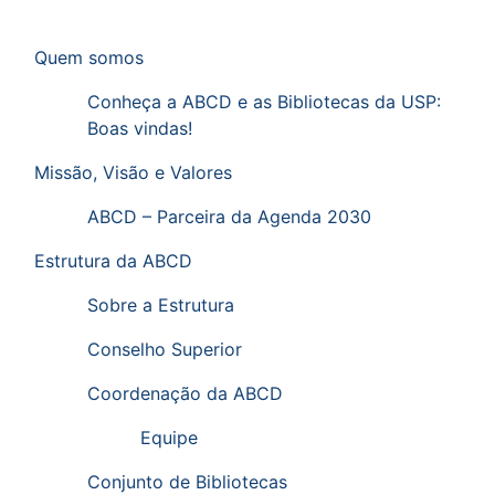
Ir para o menu de sub-páginas.
Menu de sub-páginas
Quem somos
Conheça a ABCD e as Bibliotecas da USP:
Boas vindas!
Missão, Visão e Valores
ABCD – Parceira da Agenda 2030
Estrutura da ABCD
Sobre a Estrutura
Conselho Superior
Coordenação da ABCD
Equipe
Conjunto de Bibliotecas