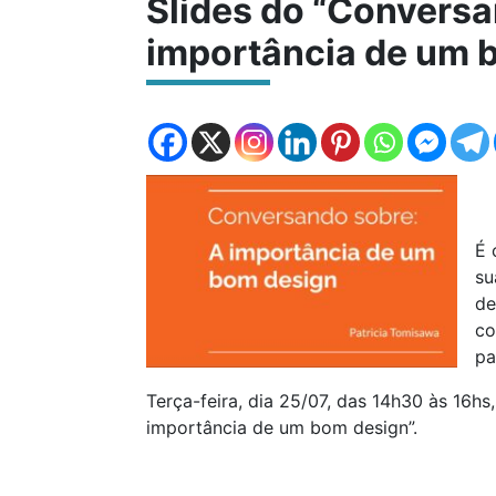
Slides do “Convers
importância de um 
É 
su
de
co
pa
Terça-feira, dia 25/07, das 14h30 às 16hs
importância de um bom design”.