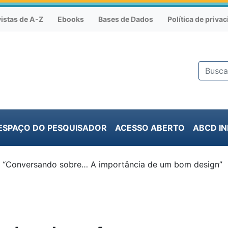
istas de A-Z
Ebooks
Bases de Dados
Política de priva
ESPAÇO DO PESQUISADOR
ACESSO ABERTO
ABCD I
o “Conversando sobre… A importância de um bom design”