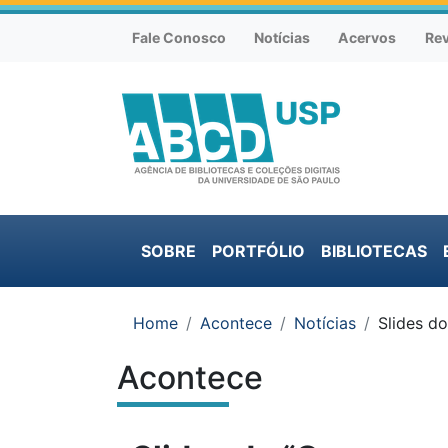
Atalhos e Ferramentas do site
Ir para o conteúdo [1]
Ir para o menu [2]
Fale Conosco
Notícias
Acervos
Rev
Menu institucional
Ir para a busca [3]
SOBRE
PORTFÓLIO
BIBLIOTECAS
Menu principal
Você está em:
Home
Acontece
Notícias
Slides d
Acontece
Conteúdo do site