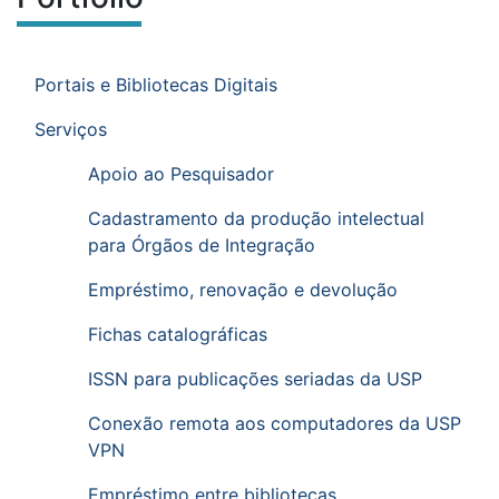
Ir para o menu de sub-páginas.
Menu de sub-páginas
Portais e Bibliotecas Digitais
Serviços
Apoio ao Pesquisador
Cadastramento da produção intelectual
para Órgãos de Integração
Empréstimo, renovação e devolução
Fichas catalográficas
ISSN para publicações seriadas da USP
Conexão remota aos computadores da USP
VPN
Empréstimo entre bibliotecas