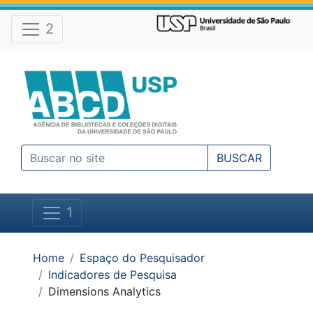
Atalhos e Ferramentas do site
Ir para o conteúdo [1]
Ir para o menu [2]
2
Ir para a busca [3]
BUSCAR
1
Você está em:
Home
Espaço do Pesquisador
Indicadores de Pesquisa
Dimensions Analytics