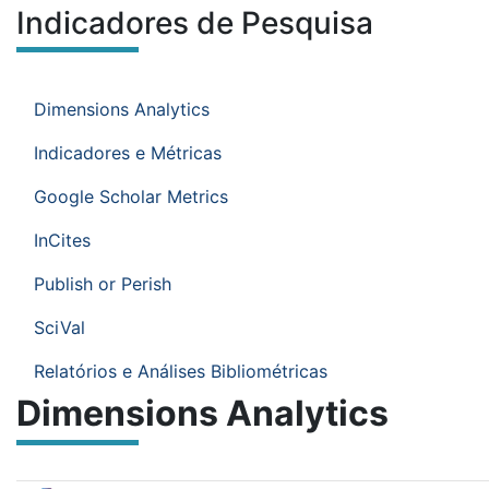
Indicadores de Pesquisa
Conteúdo do site
Você está na área:
Ir para o menu de sub-páginas.
Menu de sub-páginas
Dimensions Analytics
Indicadores e Métricas
Google Scholar Metrics
InCites
Publish or Perish
SciVal
Relatórios e Análises Bibliométricas
Dimensions Analytics