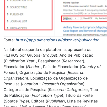
Fonte:
https://app.dimensions.ai/discover/publication
Na lateral esquerda da plataforma, apresenta os
FILTROS por Grupos (
Groups
), Ano de Publicação
(
Publication Year
), Pesquisador (
Researcher
),
Financiador (
Funder
), País do Financiador (
Country of
Funder
), Organização de Pesquisa (
Research
Organization
), Localização da Organização de
Pesquisa (
Location – Research Organization
),
Categorias de Pesquisa (
Research Categories
), Tipo
de Publicação (
Publication Type
), Título da Fonte
(
Source Type
), Editora (
Publisher
), Lista de Revistas
(
Journal List
) e Acesso Aberto (
Open Access
).