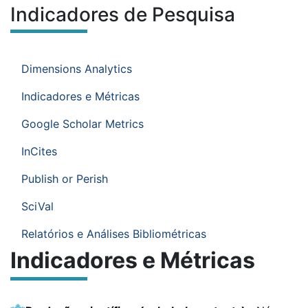
Indicadores de Pesquisa
Conteúdo do site
Você está na área:
Ir para o menu de sub-páginas.
Menu de sub-páginas
Dimensions Analytics
Indicadores e Métricas
Google Scholar Metrics
InCites
Publish or Perish
SciVal
Relatórios e Análises Bibliométricas
Indicadores e Métricas