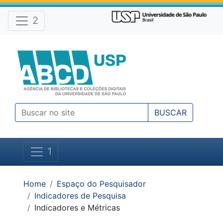
Atalhos e Ferramentas do site
Ir para o conteúdo [1]
Ir para o menu [2]
2
Ir para a busca [3]
BUSCAR
1
Você está em:
Home
Espaço do Pesquisador
Indicadores de Pesquisa
Indicadores e Métricas