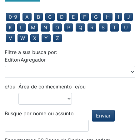
0-9
A
B
C
D
E
F
G
H
I
J
K
L
M
N
O
P
Q
R
S
T
U
V
W
X
Y
Z
Filtre a sua busca por:
Editor/Agregador
e/ou
Área de conhecimento
e/ou
Busque por nome ou assunto
Enviar