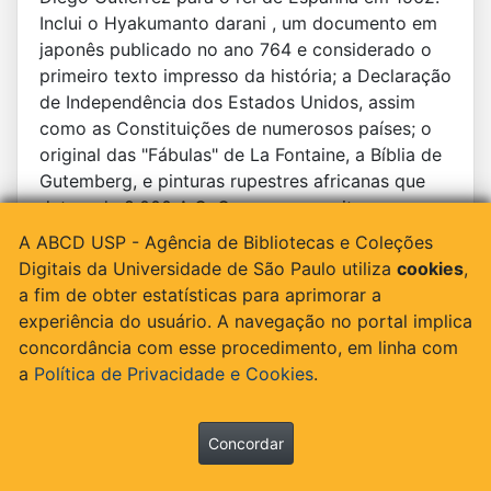
Inclui o Hyakumanto darani , um documento em
japonês publicado no ano 764 e considerado o
primeiro texto impresso da história; a Declaração
de Independência dos Estados Unidos, assim
como as Constituições de numerosos países; o
original das "Fábulas" de La Fontaine, a Bíblia de
Gutemberg, e pinturas rupestres africanas que
datam de 8.000 A.C. O acesso permite ao
usuário orientar a sua busca por épocas, zonas
A ABCD USP - Agência de Bibliotecas e Coleções
geográficas, tipo de documento e instituição.
Digitais da Universidade de São Paulo utiliza
cookies
,
Apresenta as explicações em sete idiomas
a fim de obter estatísticas para aprimorar a
(árabe, chinês, inglês, francês, russo, espanhol e
experiência do usuário. A navegação no portal implica
português), embora os originais existam na sua
concordância com esse procedimento, em linha com
língua original. É possível passar as páginas de
a
Política de Privacidade e Cookies
.
um livro, aproximar ou afastar os textos e movê-
los em todos os sentidos.
Concordar
Site:
https://www.loc.gov/collections/world-
digital-library/