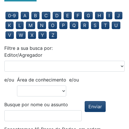
0-9
A
B
C
D
E
F
G
H
I
J
K
L
M
N
O
P
Q
R
S
T
U
V
W
X
Y
Z
Filtre a sua busca por:
Editor/Agregador
e/ou
Área de conhecimento
e/ou
Busque por nome ou assunto
Enviar