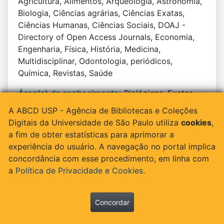
Agricultura, Alimentos, Arqueologia, Astronomia,
Biologia, Ciências agrárias, Ciências Exatas,
Ciências Humanas, Ciências Sociais, DOAJ -
Directory of Open Access Journals, Economia,
Engenharia, Física, História, Medicina,
Multidisciplinar, Odontologia, periódicos,
Química, Revistas, Saúde
Área(s) de conhecimento:
Biológicas, Exatas,
Humanas
A ABCD USP - Agência de Bibliotecas e Coleções
Digitais da Universidade de São Paulo utiliza
cookies
,
a fim de obter estatísticas para aprimorar a
experiência do usuário. A navegação no portal implica
concordância com esse procedimento, em linha com
Duke University Press – Coleção
a
Política de Privacidade e Cookies
.
de Periódicos
Concordar
Descrição:
A Duke University Press fornece