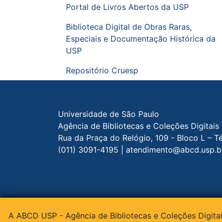
Portal de Livros Abertos da USP
Biblioteca Digital de Obras Raras,
Especiais e Documentação Histórica da
USP
Repositório Cruesp
Rodapé do site
Universidade de São Paulo
Agência de Bibliotecas e Coleções Digitais
Rua da Praça do Relógio, 109 - Bloco L – T
(011) 3091-4195 | atendimento@abcd.usp.b
© 2015 - 2026 ABCD - Todos os direitos r
A ABCD USP - Agência de Bibliotecas e Coleções Digitai