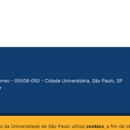
érreo - 05508-050 - Cidade Universitária, São Paulo, SP
r
eservados | Apoio:
s da Universidade de São Paulo utiliza
cookies
, a fim de o