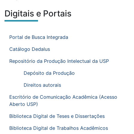
Digitais e Portais
Conteúdo do site
Você está na área:
Ir para o menu de sub-páginas.
Menu de sub-páginas
Portal de Busca Integrada
Catálogo Dedalus
Repositório da Produção Intelectual da USP
Depósito da Produção
Direitos autorais
Escritório de Comunicação Acadêmica (Acesso
Aberto USP)
Biblioteca Digital de Teses e Dissertações
Biblioteca Digital de Trabalhos Acadêmicos