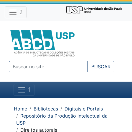
Atalhos e Ferramentas do site
Ir para o conteúdo [1]
Ir para o menu [2]
2
Ir para a busca [3]
BUSCAR
1
Você está em:
Home
Bibliotecas
Digitais e Portais
Repositório da Produção Intelectual da
USP
Direitos autorais