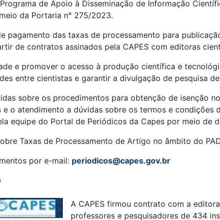
o Programa de Apoio à Disseminação de Informação Científi
meio da Portaria n° 275/2023.
e pagamento das taxas de processamento para publicação 
artir de contratos assinados pela CAPES com editoras cientí
idade e promover o acesso à produção científica e tecnológ
es entre cientistas e garantir a divulgação de pesquisa de 
vidas sobre os procedimentos para obtenção de isenção n
s e o atendimento a dúvidas sobre os termos e condições 
ela equipe do Portal de Periódicos da Capes por meio de d
 sobre Taxas de Processamento de Artigo no âmbito do PA
imentos por e-mail:
periodicos@capes.gov.br
=
A CAPES firmou contrato com a editora 
professores e pesquisadores de 434 ins