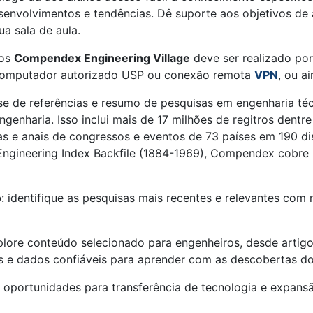
esenvolvimentos e tendências. Dê suporte aos objetivos d
ua sala de aula.
dos
Compendex Engineering Village
deve ser realizado po
 computador autorizado USP ou conexão remota
VPN
, ou a
de referências e resumo de pesquisas em engenharia técni
ngenharia. Isso inclui mais de 17 milhões de regitros dentr
as e anais de congressos e eventos de 73 países em 190 di
gineering Index Backfile (1884-1969), Compendex cobre ma
o
: identifique as pesquisas mais recentes e relevantes co
lore conteúdo selecionado para engenheiros, desde artigos 
s e dados confiáveis ​​para aprender com as descobertas d
oportunidades para transferência de tecnologia e expansã