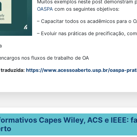
Muitos exemplos neste post demonstram p
OASPA
com os seguintes objetivos:
– Capacitar todos os acadêmicos para o 
– Evoluir nas práticas de precificação, co
a
 encargos nos fluxos de trabalho de OA
 traduzida:
https://www.acessoaberto.usp.br/oaspa-prati
ormativos Capes Wiley, ACS e IEEE: fa
rto