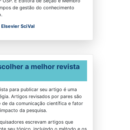
– USP. É Editora de Seção e Membro
campos de gestão do conhecimento
o.
m
Elsevier SciVal
colher a melhor revista
ista para publicar seu artigo é uma
égia. Artigos revisados por pares são
 de da comunicação científica e fator
impacto da pesquisa.
quisadores escrevam artigos que
e seu tópico, incluindo o método e os