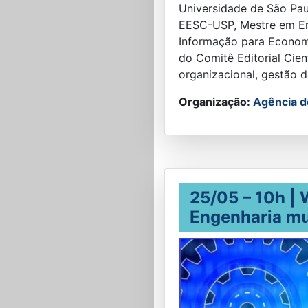
Universidade de São Pau
EESC-USP, Mestre em En
Informação para Econom
do Comitê Editorial Cie
organizacional, gestão 
Organização:
Agência de
25/05 – 10h |
Engenharia mu