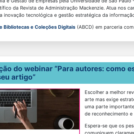
ia e Gestão de Empresas pela Universidade de São Paulo 
ntífico da Revista de Administração Mackenzie. Atua nos 
da inovação tecnológica e gestão estratégica da informaçã
 Bibliotecas e Coleções Digitais
(ABCD) em parceria co
ção do webinar “Para autores: como es
seu artigo”
Escolher a melhor rev
arte mas exige estrat
uma parte importante
de reconhecimento e 
Espera-se que os pes
comuniquem clarament