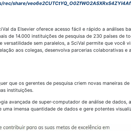
s/rec/
share/veo6e2CUTCtYQ_
O0ZfWO2ASXRxS4ZYI4AfI
ciVal da Elsevier oferece acesso fácil e rápido a análises
mais de 14.000 instituições de pesquisa de 230 países de 
e versatilidade sem paralelos, a SciVal permite que você 
lação aos colegas, desenvolva parcerias colaborativas e a
quer que os gerentes de pesquisa criem novas maneiras de 
as instituições.
gia avançada de super-computador de análise de dados, a
e uma imensa quantidade de dados e gere potentes visua