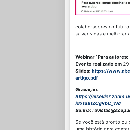
colaboradores no futuro
salvar vidas e melhorar
Webinar “Para autores: 
Evento realizado em
29
Slides:
https://www.abc
artigo.pdf
Gravação:
https://elsevier.zoom.u
idXtd8tZCgRbC_Wd
Senha: revistas@scopu
Se você está pronto ou 
uma história para conta