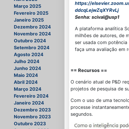
https://elsevier.zoom.u
Março 2025
ddcqLejwZqXYRvLj
Fevereiro 2025
Senha: scival@usp1
Janeiro 2025
Dezembro 2024
A plataforma analítica S
Novembro 2024
milhões de autores, de 
Outubro 2024
ser usada com potência 
Setembro 2024
faça uma avaliação em re
Agosto 2024
Julho 2024
Junho 2024
== Recursos ==
Maio 2024
O cenário atual de P&D re
Abril 2024
projetos de pesquisa de su
Março 2024
Fevereiro 2024
Com o uso de uma tecnolo
Janeiro 2024
processe instantaneament
Dezembro 2023
segundos.
Novembro 2023
Outubro 2023