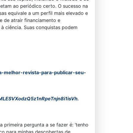
metam ao periódico certo. O sucesso na
as equivale a um perfil mais elevado e
 de atrair financiamento e
 à ciência. Suas conquistas podem
-melhor-revista-para-publicar-seu-
MLESVXodzQ5z1nRpeTnjn8i1isVh.
primeira pergunta a se fazer é: ‘tenho
lico para minhas descobertas de