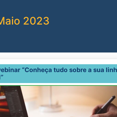
Maio 2023
ebinar “Conheça tudo sobre a sua lin
l”