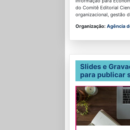
Informação para Econom
do Comitê Editorial Cie
organizacional, gestão 
Organização:
Agência de
Slides e Grava
para publicar 